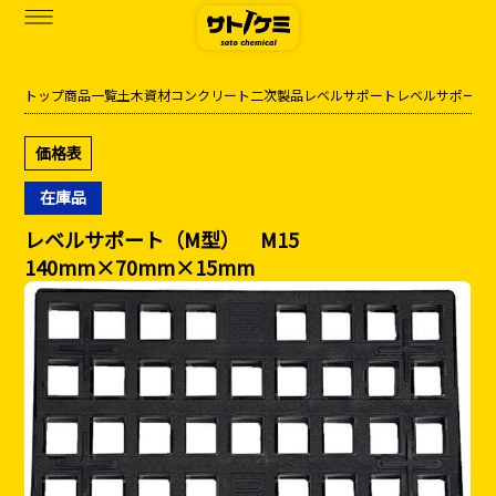
トップ
商品一覧
土木資材
コンクリート二次製品
レベルサポート
レベルサポート
商品一覧
価格表
カタログダウンロード
在庫品
サトケミって？
レベルサポート（M型） M15
140mm×70mm×15mm
お知らせ
ブログ
お問い合わせ
アクセス