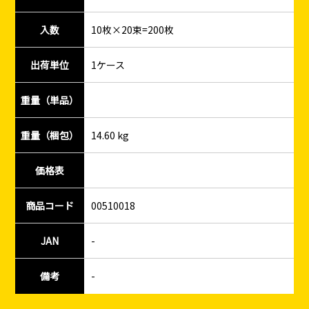
入数
10枚×20束=200枚
出荷単位
1ケース
重量（単品）
重量（梱包）
14.60 kg
価格表
商品コード
00510018
JAN
-
備考
-