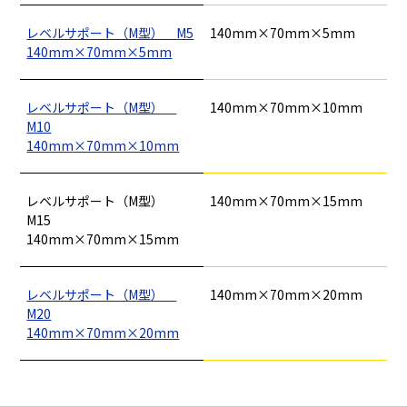
レベルサポート（M型） M5
140mm×70mm×5mm
140mm×70mm×5mm
釘
ロープ・チェーン
シート・ネット
ビス
フレコン・袋物
養生・フィルム
ワイヤー・番線
仮設資材
現場用品・保安用品
建築金物・建築資材
レベルサポート（M型）
140mm×70mm×10mm
型枠部材
基礎用部材
土木資材
テープ
M10
家、マンションを
塗装工事
シーリング剤・接着剤・スプレー等
140mm×70mm×10mm
建てる（建築）
基礎工事・
仮説・バリケード
検索
レベルサポート（M型）
140mm×70mm×15mm
コンクリート
を設ける
M15
（型枠工事）
140mm×70mm×15mm
カタログダウンロード
イベント設置・
災害、台風対策
レベルサポート（M型）
140mm×70mm×20mm
バリケード（保安）
・復旧貢献
M20
140mm×70mm×20mm
季節商材
解体・改修工事
（リサイクル）