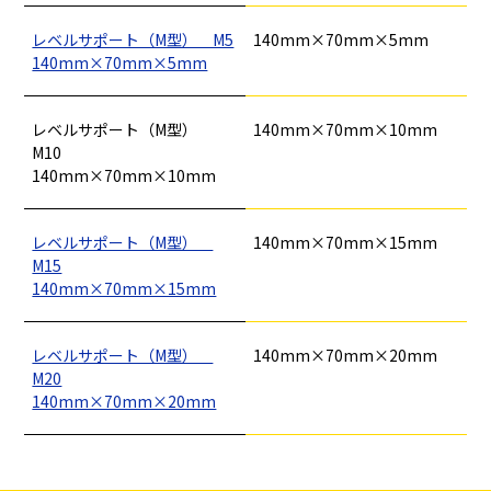
レベルサポート（M型） M5
140mm×70mm×5mm
140mm×70mm×5mm
釘
ロープ・チェーン
シート・ネット
ビス
フレコン・袋物
養生・フィルム
ワイヤー・番線
仮設資材
現場用品・保安用品
建築金物・建築資材
レベルサポート（M型）
140mm×70mm×10mm
型枠部材
基礎用部材
土木資材
テープ
M10
家、マンションを
塗装工事
シーリング剤・接着剤・スプレー等
140mm×70mm×10mm
建てる（建築）
基礎工事・
仮説・バリケード
検索
レベルサポート（M型）
140mm×70mm×15mm
コンクリート
を設ける
M15
（型枠工事）
140mm×70mm×15mm
カタログダウンロード
イベント設置・
災害、台風対策
レベルサポート（M型）
140mm×70mm×20mm
バリケード（保安）
・復旧貢献
M20
140mm×70mm×20mm
季節商材
解体・改修工事
（リサイクル）