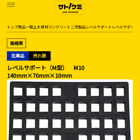
トップ
商品一覧
土木資材
コンクリート二次製品
レベルサポート
レベルサポート
商品一覧
価格表
カタログダウンロード
在庫品
売れ筋
サトケミって？
レベルサポート（M型） M10
140mm×70mm×10mm
お知らせ
ブログ
お問い合わせ
アクセス