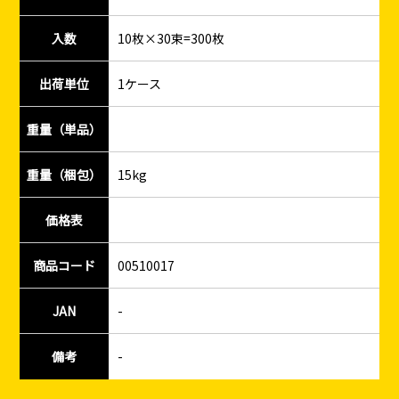
入数
10枚×30束=300枚
出荷単位
1ケース
重量（単品）
重量（梱包）
15kg
価格表
商品コード
00510017
JAN
-
備考
-