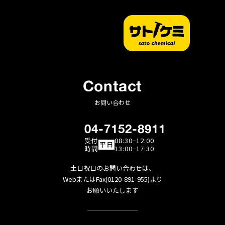
取得したお客さまの個人情報について、お客さまの同意無く開
示することはございません。また、当社サイトへのアクセスに
より、他のお客さまが個人情報を閲覧されることはございませ
ん。
個人情報の利用について
お客さまの個人情報は、以下の目的で利用いたします。
・お客さまにサービスや商品の情報を的確にお伝えするため
Contact
・お客さまがサービスをご利用になる際の身分証明のため
・より満足していただけるサイトへと改善するため
お問い合わせ
・新たなサービスの開発をおこなうため
・必要に応じてお客さまに連絡をおこなうため
04-7152-8911
お電話でのお問い合わせについて
受付
08:30−12:00
電話窓口では、お問い合わせの内容を正しく把握し、適切に対
平日
時間
13:00−17:30
応するため、お客様との通話の内容を録音させていただいてお
ります。あらかじめご了承ください。
土日祝日のお問い合わせは、
当ポリシーの改善
WebまたはFax(0120-891-955)より
お願いいたします
当プライバシーポリシーは、見直しの必要性が発生した場合、
適宜改善をおこないます。
著作権について