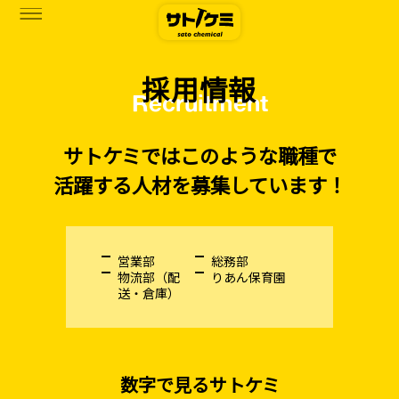
採用情報
Recruitment
商品一覧
カタログダウンロード
サトケミではこのような職種で
サトケミって？
活躍する人材を募集しています！
お知らせ
ブログ
営業部
総務部
物流部（配
りあん保育園
お問い合わせ
送・倉庫）
アクセス
数字で見るサトケミ