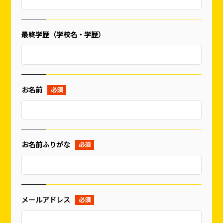
釘
ロープ・チェーン
シート・ネット
ビス
袋物
養生
ワイヤー・番線
仮設資材
現場用品・保安用品
建築金物・建築資材
型枠部材
最終学歴（学校名・学歴）
基礎用部材
土木資材
テープ
家、マンションを
塗装工事
シーリング剤・接着剤・スプレー等
建てる（建築）
基礎工事・
仮説・バリケード
検索
お名前
コンクリート
を設ける
（型枠工事）
カタログダウンロード
イベント設置・
災害、台風対策
バリケード（保安）
・復旧貢献
お名前ふりがな
季節商材
解体・改修工事
（リサイクル）
メールアドレス