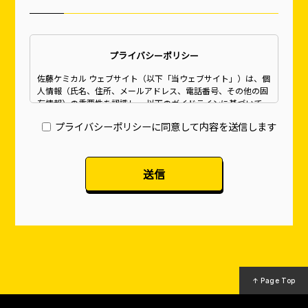
プライバシーポリシー
佐藤ケミカル ウェブサイト（以下「当ウェブサイト」）は、個
人情報（氏名、住所、メールアドレス、電話番号、その他の固
有情報）の重要性を認識し、 以下のガイドラインに基づいて、
適切な取扱いと保護の徹底に努めます。
プライバシーポリシーに同意して内容を送信します
当ウェブサイトのご利用にあたり、お客様には当プライバシー
ポリシーにご同意いただいたものとさせていただきます。
個人情報の収集について
当社へのお問合せに際し、より良いサービスのご提供を続ける
ために、個人情報を収集することがございます。 収集する個人
情報の範囲は、収集の目的を達成するための必要最低限とし、
取扱いにあたっては、個人情報保護に関する関係法令、及び社
内諸規定等を遵守します。
個人情報の管理・保護について
当社が収集したお客さまの個人情報については、適切な管理を
↑ Page Top
おこない、紛失・破壊・改ざん・不正アクセス・漏洩などの防
止に努めます。