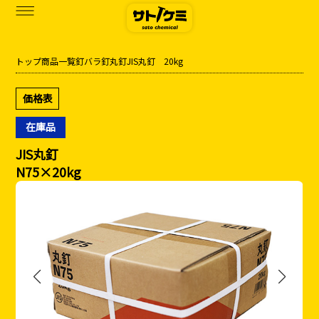
トップ
商品一覧
釘
バラ釘
丸釘
JIS丸釘 20kg
商品一覧
価格表
カタログダウンロード
在庫品
サトケミって？
JIS丸釘
N75×20kg
お知らせ
ブログ
お問い合わせ
アクセス