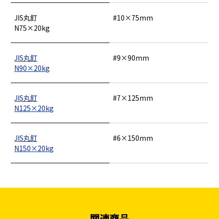
JIS丸釘
#10×75mm
釘
ロープ・チェーン
シート・ネット
ビス
フレコン・袋物
養生・フィルム
ワイヤー・番線
N75×20kg
仮設資材
現場用品・保安用品
建築金物・建築資材
型枠部材
基礎用部材
土木資材
テープ
家、マンションを
塗装工事
シーリング剤・接着剤・スプレー等
JIS丸釘
#9×90mm
建てる（建築）
N90×20kg
基礎工事・
仮説・バリケード
検索
JIS丸釘
#7×125mm
コンクリート
を設ける
N125×20kg
（型枠工事）
カタログダウンロード
イベント設置・
災害、台風対策
JIS丸釘
#6×150mm
バリケード（保安）
・復旧貢献
N150×20kg
季節商材
解体・改修工事
（リサイクル）
関連商品