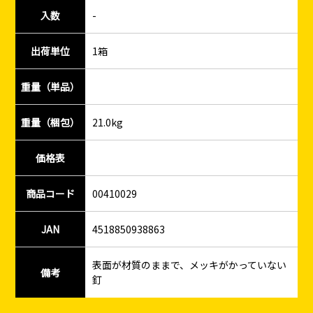
入数
-
出荷単位
1箱
重量（単品）
重量（梱包）
21.0kg
価格表
商品コード
00410029
JAN
4518850938863
表面が材質のままで、メッキがかっていない
備考
釘