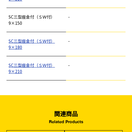
釘
ロープ・チェーン
シート・ネット
ビス
フレコン・袋物
養生・フィルム
ワイヤー・番線
仮設資材
現場用品・保安用品
建築金物・建築資材
SC三型座金付（ＳＷ付）
-
型枠部材
基礎用部材
土木資材
テープ
9×150
家、マンションを
塗装工事
シーリング剤・接着剤・スプレー等
建てる（建築）
SC三型座金付（ＳＷ付）
-
基礎工事・
仮説・バリケード
9×180
検索
コンクリート
を設ける
（型枠工事）
SC三型座金付（ＳＷ付）
-
カタログダウンロード
9×210
イベント設置・
災害、台風対策
バリケード（保安）
・復旧貢献
季節商材
解体・改修工事
（リサイクル）
関連商品
Related Products