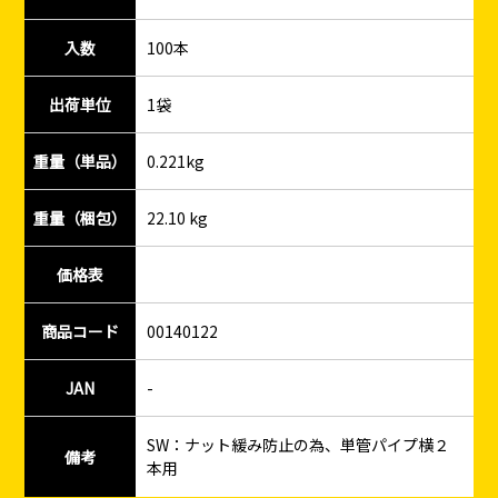
入数
100本
出荷単位
1袋
重量（単品）
0.221kg
重量（梱包）
22.10 kg
価格表
商品コード
00140122
JAN
-
SW：ナット緩み防止の為、単管パイプ横２
備考
本用