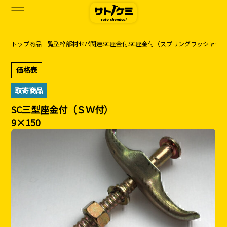
トップ
商品一覧
型枠部材
セパ関連
SC座金付
SC座金付（スプリングワッシャー
商品一覧
価格表
カタログダウンロード
取寄商品
サトケミって？
SC三型座金付（ＳＷ付）
9×150
お知らせ
ブログ
お問い合わせ
アクセス