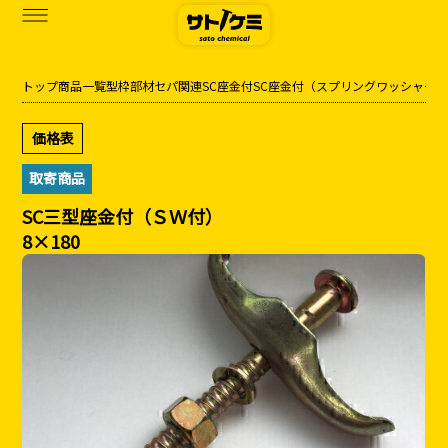
トップ
商品一覧
型枠部材
セパ関連
SC座金付
SC座金付（スプリングワッシャー
商品一覧
価格表
カタログダウンロード
取寄商品
サトケミって？
SC三型座金付（ＳＷ付）
8×180
お知らせ
ブログ
お問い合わせ
アクセス