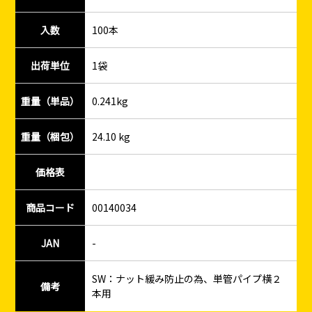
入数
100本
出荷単位
1袋
重量（単品）
0.241kg
重量（梱包）
24.10 kg
価格表
商品コード
00140034
JAN
-
SW：ナット緩み防止の為、単管パイプ横２
備考
本用