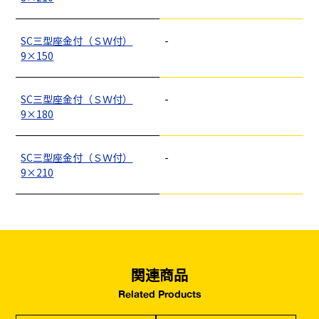
釘
ロープ・チェーン
シート・ネット
ビス
フレコン・袋物
養生・フィルム
ワイヤー・番線
仮設資材
現場用品・保安用品
建築金物・建築資材
SC三型座金付（ＳＷ付）
-
型枠部材
基礎用部材
土木資材
テープ
9×150
家、マンションを
塗装工事
シーリング剤・接着剤・スプレー等
建てる（建築）
SC三型座金付（ＳＷ付）
-
基礎工事・
仮説・バリケード
9×180
検索
コンクリート
を設ける
（型枠工事）
SC三型座金付（ＳＷ付）
-
カタログダウンロード
9×210
イベント設置・
災害、台風対策
バリケード（保安）
・復旧貢献
季節商材
解体・改修工事
（リサイクル）
関連商品
Related Products