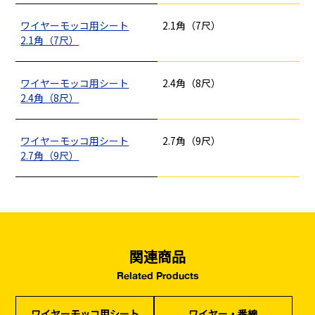
フレコン・袋物
養生・フィルム
ワイヤー・番線
仮設資材
現場用品・保安用品
建築金物・建築資材
ワイヤーモッコ用シート
2.1角（7尺）
型枠部材
基礎用部材
土木資材
テープ
2.1角（7尺）
家、マンションを
塗装工事
シーリング剤・接着剤・スプレー等
建てる（建築）
ワイヤーモッコ用シート
2.4角（8尺）
基礎工事・
仮説・バリケード
2.4角（8尺）
検索
コンクリート
を設ける
（型枠工事）
ワイヤーモッコ用シート
2.7角（9尺）
カタログダウンロード
2.7角（9尺）
イベント設置・
災害、台風対策
バリケード（保安）
・復旧貢献
季節商材
解体・改修工事
（リサイクル）
関連商品
Related Products
ワイヤーモッコ用シート
ワイヤー・番線