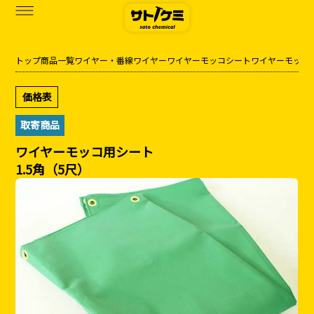
トップ
商品一覧
ワイヤー・番線
ワイヤー
ワイヤーモッコシート
ワイヤーモッコ
商品一覧
価格表
カタログダウンロード
取寄商品
サトケミって？
ワイヤーモッコ用シート
1.5角（5尺）
お知らせ
ブログ
お問い合わせ
アクセス