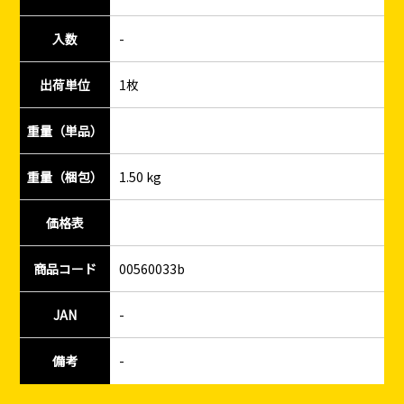
入数
-
出荷単位
1枚
重量（単品）
重量（梱包）
1.50 kg
価格表
商品コード
00560033b
JAN
-
備考
-