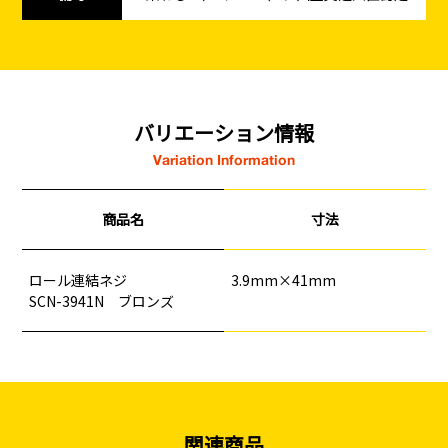
バリエーション情報
Variation Information
商品名
寸法
釘
ロープ・チェーン
シート・ネット
ビス
フレコン・袋物
養生・フィルム
ワイヤー・番線
ロール連結ネジ
3.9mm×41mm
仮設資材
現場用品・保安用品
建築金物・建築資材
SCN-3941N ブロンズ
型枠部材
基礎用部材
土木資材
テープ
家、マンションを
塗装工事
シーリング剤・接着剤・スプレー等
建てる（建築）
基礎工事・
仮説・バリケード
検索
コンクリート
を設ける
関連商品
（型枠工事）