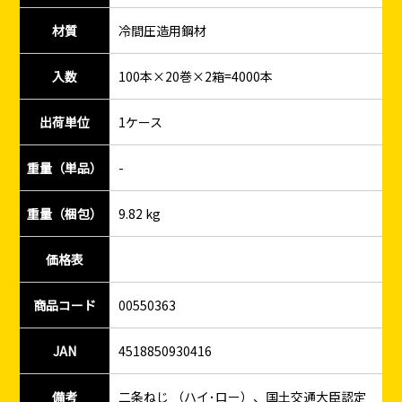
材質
冷間圧造用鋼材
入数
100本×20巻×2箱=4000本
出荷単位
1ケース
重量（単品）
-
重量（梱包）
9.82 kg
価格表
商品コード
00550363
JAN
4518850930416
備考
二条ねじ （ハイ･ロー）、国土交通大臣認定