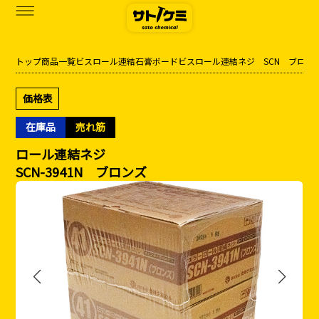
トップ
商品一覧
ビス
ロール連結
石膏ボードビス
ロール連結ネジ SCN ブロン
商品一覧
価格表
カタログダウンロード
在庫品
売れ筋
サトケミって？
ロール連結ネジ
SCN-3941N ブロンズ
お知らせ
ブログ
お問い合わせ
アクセス