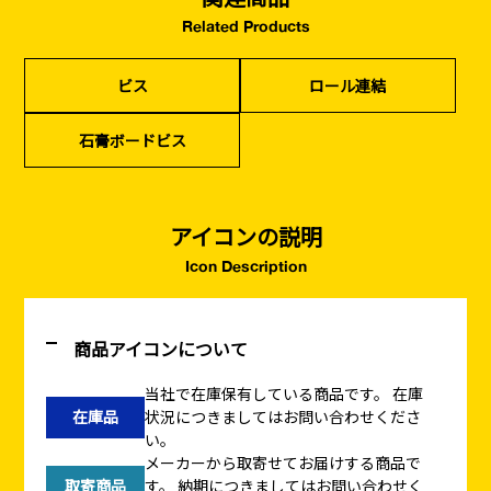
Related Products
カタログダウンロード
イベント設置・
災害、台風対策
バリケード（保安）
・復旧貢献
ビス
ロール連結
季節商材
解体・改修工事
石膏ボードビス
（リサイクル）
アイコンの説明
Icon Description
商品アイコンについて
当社で在庫保有している商品です。
在庫
在庫品
状況につきましてはお問い合わせくださ
い。
メーカーから取寄せてお届けする商品で
取寄商品
す。
納期につきましてはお問い合わせく