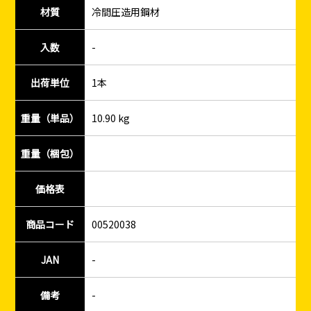
材質
冷間圧造用鋼材
入数
-
出荷単位
1本
重量（単品）
10.90 kg
重量（梱包）
価格表
商品コード
00520038
JAN
-
備考
-