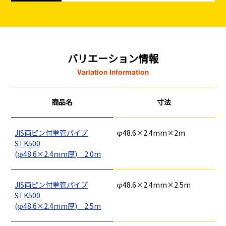
バリエーション情報
Variation Information
商品名
寸法
JIS両ピン付単管パイプ
φ48.6×2.4mm×2m
STK500
(φ48.6×2.4mm厚) 2.0m
JIS両ピン付単管パイプ
φ48.6×2.4mm×2.5m
STK500
(φ48.6×2.4mm厚) 2.5m
釘
ロープ・チェーン
シート・ネット
ビス
フレコン・袋物
養生・フィルム
ワイヤー・番線