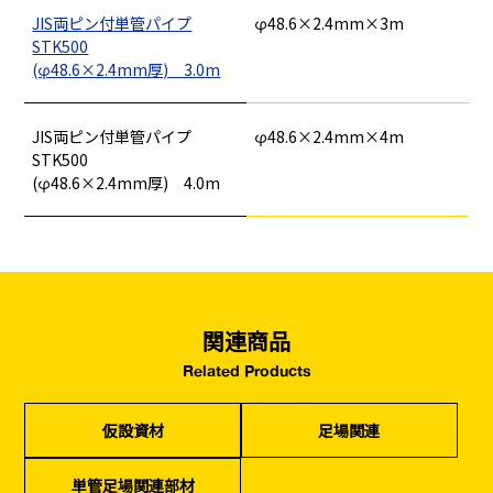
仮設資材
現場用品・保安用品
建築金物・建築資材
JIS両ピン付単管パイプ
φ48.6×2.4mm×3m
型枠部材
基礎用部材
土木資材
テープ
家、マンションを
塗装工事
STK500
シーリング剤・接着剤・スプレー等
建てる（建築）
(φ48.6×2.4mm厚) 3.0m
基礎工事・
仮説・バリケード
検索
JIS両ピン付単管パイプ
φ48.6×2.4mm×4m
コンクリート
を設ける
STK500
（型枠工事）
(φ48.6×2.4mm厚) 4.0m
カタログダウンロード
イベント設置・
災害、台風対策
バリケード（保安）
・復旧貢献
季節商材
解体・改修工事
（リサイクル）
関連商品
Related Products
仮設資材
足場関連
単管足場関連部材