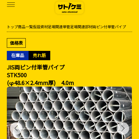
トップ
商品一覧
仮設資材
足場関連
単管足場関連部材
両ピン付単管パイプ
商品一覧
価格表
カタログダウンロード
在庫品
売れ筋
サトケミって？
JIS両ピン付単管パイプ
STK500
お知らせ
(φ48.6×2.4mm厚) 4.0m
ブログ
お問い合わせ
アクセス