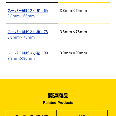
イベント設置・
災害、台風対策
バリケード（保安）
・復旧貢献
スーパー細ビス小箱 65
3.8mm×65mm
3.8mm×65mm
季節商材
解体・改修工事
（リサイクル）
スーパー細ビス小箱 75
3.8mm×75mm
3.8mm×75mm
スーパー細ビス小箱 90
3.9mm×90mm
3.9mm×90mm
関連商品
Related Products