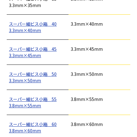
3.3mm×35mm
スーパー細ビス小箱 40
3.3mm×40mm
3.3mm×40mm
スーパー細ビス小箱 45
3.3mm×45mm
3.3mm×45mm
釘
ロープ・チェーン
シート・ネット
ビス
袋物
養生
ワイヤー・番線
仮設資材
スーパー細ビス小箱 50
3.3mm×50mm
現場用品・保安用品
建築金物・建築資材
型枠部材
3.3mm×50mm
基礎用部材
土木資材
テープ
家、マンションを
塗装工事
シーリング剤・接着剤・スプレー等
建てる（建築）
スーパー細ビス小箱 55
3.8mm×55mm
3.8mm×55mm
基礎工事・
仮説・バリケード
検索
コンクリート
を設ける
スーパー細ビス小箱 60
3.8mm×60mm
（型枠工事）
3.8mm×60mm
カタログダウンロード