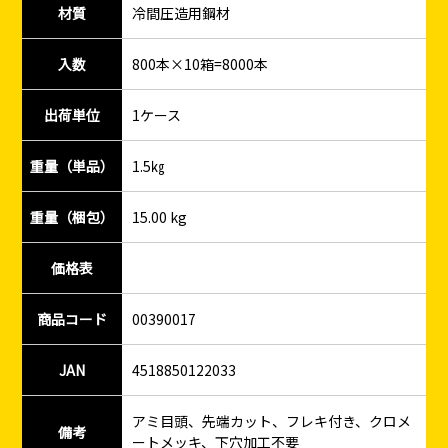
材質
冷間圧造用鋼材
入数
800本×10箱=8000本
出荷単位
1ケース
重量（単品）
1.5㎏
重量（梱包）
15.00 kg
価格表
商品コード
00390017
JAN
4518850122033
アミ目頭、先端カット、フレキ付き、クロメ
備考
ートメッキ、下穴加工不要