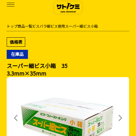
トップ
商品一覧
ビス
バラ
細ビス徳用
スーパー細ビス小箱
商品一覧
価格表
カタログダウンロード
在庫品
サトケミって？
スーパー細ビス小箱 35
3.3mm×35mm
お知らせ
ブログ
お問い合わせ
アクセス