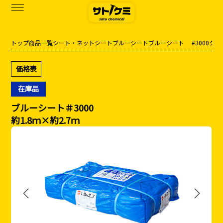
トップ
商品一覧
シート・ネット
シート
ブルーシート
ブルーシート #3000タイ
商品一覧
価格表
カタログダウンロード
在庫品
サトケミって？
ブルーシート＃3000
約1.8ｍ×約2.7ｍ
お知らせ
ブログ
お問い合わせ
アクセス