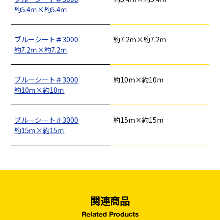
カタログダウンロード
約5.4ｍ×約5.4ｍ
イベント設置・
災害、台風対策
バリケード（保安）
・復旧貢献
ブルーシート＃3000
約7.2ｍ×約7.2ｍ
約7.2ｍ×約7.2ｍ
季節商材
解体・改修工事
（リサイクル）
ブルーシート＃3000
約10m×約10m
約10ｍ×約10ｍ
ブルーシート＃3000
約15m×約15m
約15ｍ×約15ｍ
関連商品
Related Products