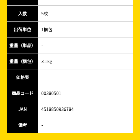
入数
5枚
出荷単位
1梱包
重量（単品）
-
重量（梱包）
3.1kg
価格表
商品コード
00380501
JAN
4518850936784
備考
-