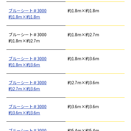
ブルーシート＃3000
約1.8m×約1.8m
約1.8ｍ×約1.8ｍ
ブルーシート＃3000
約1.8m×約2.7m
約1.8ｍ×約2.7ｍ
ブルーシート＃3000
約1.8m×約3.6m
約1.8ｍ×約3.6ｍ
釘
ロープ・チェーン
シート・ネット
ビス
フレコン・袋物
養生・フィルム
ワイヤー・番線
仮設資材
現場用品・保安用品
建築金物・建築資材
ブルーシート＃3000
約2.7m×約3.6m
型枠部材
基礎用部材
土木資材
テープ
約2.7ｍ×約3.6ｍ
家、マンションを
塗装工事
シーリング剤・接着剤・スプレー等
建てる（建築）
ブルーシート＃3000
約3.6ｍ×約3.6ｍ
基礎工事・
仮説・バリケード
約3.6ｍ×約3.6ｍ
検索
コンクリート
を設ける
（型枠工事）
ブルーシート＃3000
約5.4m×約5.4m