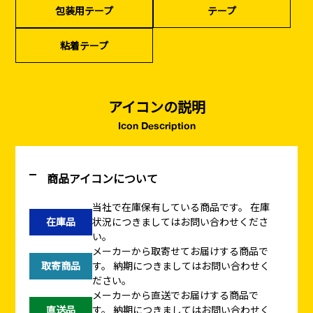
包装用テープ
テープ
イベント設置・
災害、台風対策
バリケード（保安）
・復旧貢献
粘着テープ
季節商材
解体・改修工事
（リサイクル）
アイコンの説明
Icon Description
商品アイコンについて
当社で在庫保有している商品です。
在庫
在庫品
状況につきましてはお問い合わせくださ
い。
メーカーから取寄せてお届けする商品で
取寄商品
す。
納期につきましてはお問い合わせく
ださい。
メーカーから直送でお届けする商品で
直送品
す。
納期につきましてはお問い合わせく