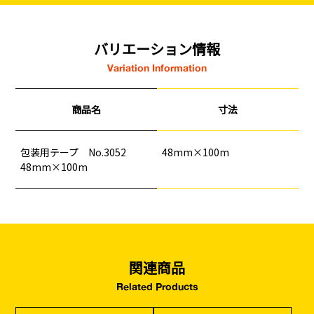
バリエーション情報
Variation Information
商品名
寸法
包装用テープ No.3052
48mm×100m
釘
ロープ・チェーン
シート・ネット
ビス
48mm×100m
フレコン・袋物
養生・フィルム
ワイヤー・番線
仮設資材
現場用品・保安用品
建築金物・建築資材
型枠部材
基礎用部材
土木資材
テープ
家、マンションを
塗装工事
シーリング剤・接着剤・スプレー等
建てる（建築）
基礎工事・
仮説・バリケード
検索
関連商品
コンクリート
を設ける
Related Products
（型枠工事）
カタログダウンロード