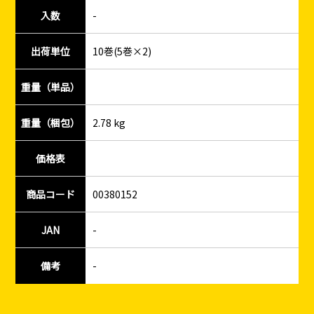
入数
-
出荷単位
10巻(5巻×2)
重量（単品）
重量（梱包）
2.78 kg
価格表
商品コード
00380152
JAN
-
備考
-