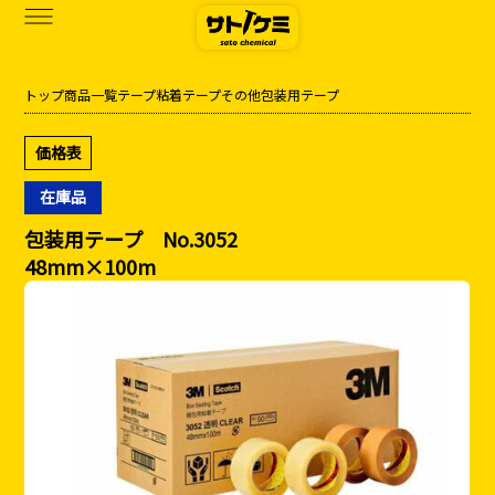
トップ
商品一覧
テープ
粘着テープ
その他
包装用テープ
商品一覧
価格表
カタログダウンロード
在庫品
サトケミって？
包装用テープ No.3052
48mm×100m
お知らせ
ブログ
お問い合わせ
アクセス