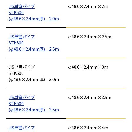
JIS単管パイプ
φ48.6×2.4mm×2m
STK500
(φ48.6×2.4mm厚) 2.0m
JIS単管パイプ
φ48.6×2.4mm×2.5m
STK500
(φ48.6×2.4mm厚) 2.5m
釘
ロープ・チェーン
シート・ネット
ビス
JIS単管パイプ
φ48.6×2.4mm×3m
フレコン・袋物
養生・フィルム
ワイヤー・番線
STK500
仮設資材
現場用品・保安用品
建築金物・建築資材
(φ48.6×2.4mm厚) 3.0m
型枠部材
基礎用部材
土木資材
テープ
家、マンションを
塗装工事
シーリング剤・接着剤・スプレー等
建てる（建築）
JIS単管パイプ
φ48.6×2.4mm×3.5m
STK500
基礎工事・
仮説・バリケード
(φ48.6×2.4mm厚) 3.5m
検索
コンクリート
を設ける
（型枠工事）
JIS単管パイプ
φ48.6×2.4mm×4m
カタログダウンロード