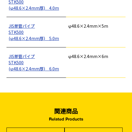
STK500
イベント設置・
災害、台風対策
(φ48.6×2.4mm厚) 4.0m
バリケード（保安）
・復旧貢献
季節商材
解体・改修工事
JIS単管パイプ
φ48.6×2.4mm×5m
（リサイクル）
STK500
(φ48.6×2.4mm厚) 5.0m
JIS単管パイプ
φ48.6×2.4mm×6m
STK500
(φ48.6×2.4mm厚) 6.0m
関連商品
Related Products