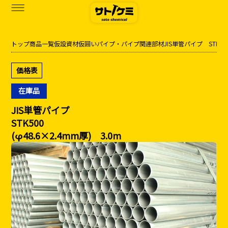
トップ
商品一覧
仮設資材
仮囲い
パイプ・パイプ関連部材
JIS単管パイプ STK50
商品一覧
価格表
カタログダウンロード
在庫品
サトケミって？
JIS単管パイプ
STK500
お知らせ
(φ48.6×2.4mm厚) 3.0m
ブログ
お問い合わせ
アクセス