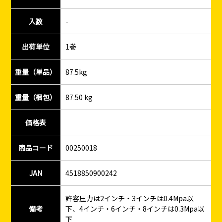
入数
-
出荷単位
1巻
重量（単品）
87.5kg
重量（梱包）
87.50 kg
価格表
商品コード
00250018
JAN
4518850900242
許容圧力は2インチ・3インチは0.4Mpa以
備考
下、4インチ・6インチ・8インチは0.3Mpa以
下