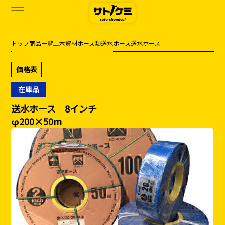
トップ
商品一覧
土木資材
ホース類
送水ホース
送水ホース
商品一覧
価格表
カタログダウンロード
在庫品
サトケミって？
送水ホース 8インチ
φ200×50m
お知らせ
ブログ
お問い合わせ
アクセス