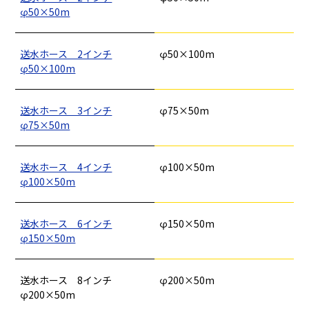
φ50×50m
送水ホース 2インチ
φ50×100m
釘
ロープ・チェーン
シート・ネット
ビス
φ50×100m
フレコン・袋物
養生・フィルム
ワイヤー・番線
仮設資材
現場用品・保安用品
建築金物・建築資材
型枠部材
基礎用部材
土木資材
テープ
送水ホース 3インチ
φ75×50m
家、マンションを
塗装工事
シーリング剤・接着剤・スプレー等
φ75×50m
建てる（建築）
基礎工事・
仮説・バリケード
送水ホース 4インチ
φ100×50m
検索
コンクリート
を設ける
φ100×50m
（型枠工事）
カタログダウンロード
送水ホース 6インチ
φ150×50m
イベント設置・
災害、台風対策
φ150×50m
バリケード（保安）
・復旧貢献
送水ホース 8インチ
φ200×50m
季節商材
解体・改修工事
φ200×50m
（リサイクル）