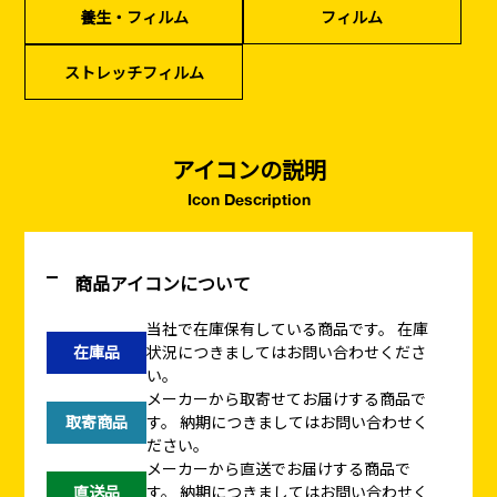
養生・フィルム
フィルム
イベント設置・
災害、台風対策
バリケード（保安）
・復旧貢献
ストレッチフィルム
季節商材
解体・改修工事
（リサイクル）
アイコンの説明
Icon Description
商品アイコンについて
当社で在庫保有している商品です。
在庫
在庫品
状況につきましてはお問い合わせくださ
い。
メーカーから取寄せてお届けする商品で
取寄商品
す。
納期につきましてはお問い合わせく
ださい。
メーカーから直送でお届けする商品で
直送品
す。
納期につきましてはお問い合わせく