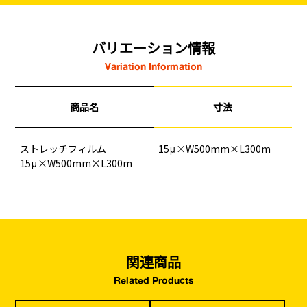
バリエーション情報
Variation Information
商品名
寸法
ストレッチフィルム
15μ×W500mm×L300m
釘
ロープ・チェーン
シート・ネット
ビス
15μ×W500mm×L300m
フレコン・袋物
養生・フィルム
ワイヤー・番線
仮設資材
現場用品・保安用品
建築金物・建築資材
型枠部材
基礎用部材
土木資材
テープ
家、マンションを
塗装工事
シーリング剤・接着剤・スプレー等
建てる（建築）
基礎工事・
仮説・バリケード
検索
関連商品
コンクリート
を設ける
Related Products
（型枠工事）
カタログダウンロード