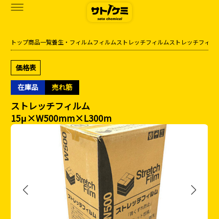
トップ
商品一覧
養生・フィルム
フィルム
ストレッチフィルム
ストレッチフィル
商品一覧
価格表
カタログダウンロード
在庫品
売れ筋
サトケミって？
ストレッチフィルム
15μ×W500mm×L300m
お知らせ
ブログ
お問い合わせ
アクセス