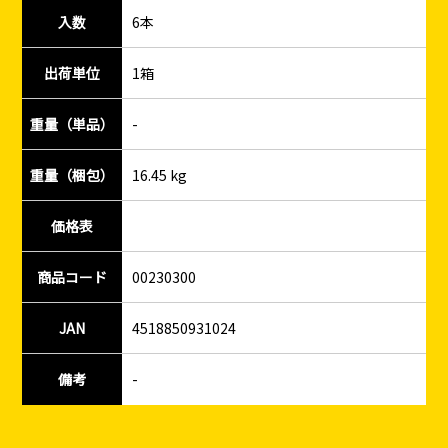
入数
6本
出荷単位
1箱
重量（単品）
-
重量（梱包）
16.45 kg
価格表
商品コード
00230300
JAN
4518850931024
備考
-