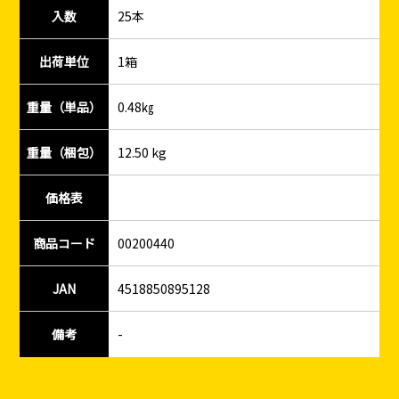
入数
25本
出荷単位
1箱
重量（単品）
0.48㎏
重量（梱包）
12.50 kg
価格表
商品コード
00200440
JAN
4518850895128
備考
-