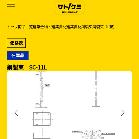
トップ
商品一覧
建築金物・建築資材
建築資材
鋼製束
鋼製束（L型）
商品一覧
価格表
カタログダウンロード
在庫品
サトケミって？
鋼製束 SC-11L
お知らせ
ブログ
お問い合わせ
アクセス