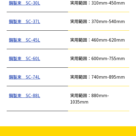
鋼製束 SC-30L
実用範囲：310mm-450mm
釘
ロープ・チェーン
シート・ネット
ビス
鋼製束 SC-37L
実用範囲：370mm-540mm
フレコン・袋物
養生・フィルム
ワイヤー・番線
仮設資材
現場用品・保安用品
建築金物・建築資材
型枠部材
基礎用部材
土木資材
テープ
家、マンションを
塗装工事
シーリング剤・接着剤・スプレー等
鋼製束 SC-45L
実用範囲：460mm-620mm
建てる（建築）
鋼製束 SC-60L
実用範囲：600mm-755mm
基礎工事・
仮説・バリケード
検索
コンクリート
を設ける
（型枠工事）
鋼製束 SC-74L
実用範囲：740mm-895mm
カタログダウンロード
イベント設置・
災害、台風対策
バリケード（保安）
・復旧貢献
鋼製束 SC-88L
実用範囲：880mm-
1035mm
季節商材
解体・改修工事
（リサイクル）