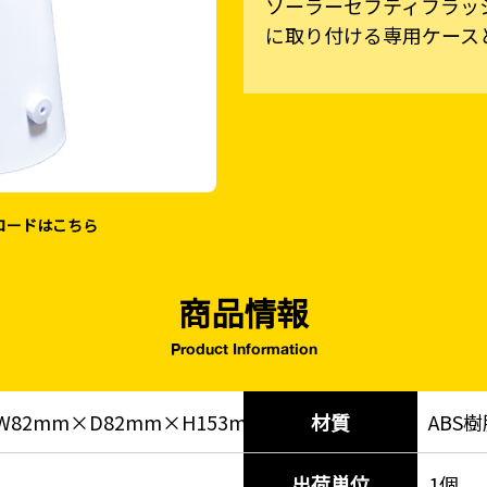
ソーラーセフティフラッシ
に取り付ける専用ケース
ロードはこちら
商品情報
Product Information
W82mm×D82mm×H153mm
材質
ABS
-
出荷単位
1個