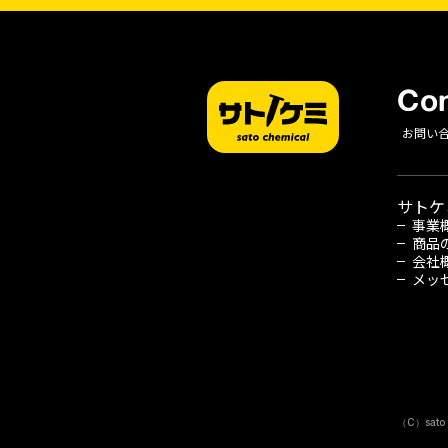
Con
お問い
サトケ
事業
商品
会社
メッ
（C）sato 