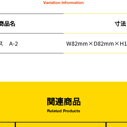
Variation Information
商品名
寸法
 A-2
W82mm×D82mm×H1
塗装工事
基礎工事・
コンクリート
（型枠工事）
災害、台風対策
季節商材
・復旧貢献
関連商品
Related Products