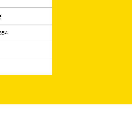
g
354