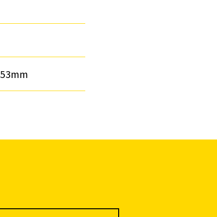
53mm
仮説・バリケード
を設ける
解体・改修工事
（リサイクル）