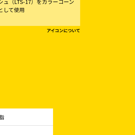
ュ（LTS-17）をカラーコーン
として使用
アイコンについて
樹脂