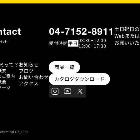
土日祝日の
tact
04-7152-8911
WebまたはFa
08:30−12:00
合わせ
お願いいた
受付
時間
平日
13:00−17:30
ミって？
お知らせ
商品一覧
ブログ
概要
のご案内
お問い合わせ
カタログダウンロード
概要
アクセス
セージ
chemical Co.,LTD.