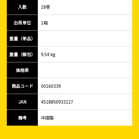
入数
18巻
出荷単位
1箱
重量（単品）
重量（梱包）
9.54 kg
価格表
商品コード
00160339
JAN
4518850933127
備考
中国製