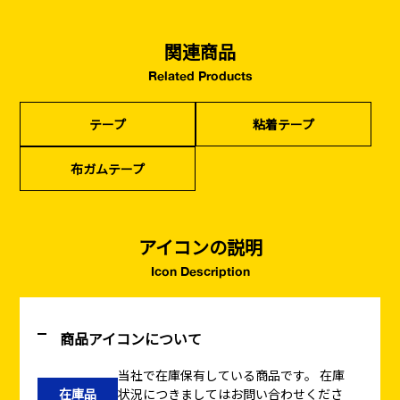
コンクリート
を設ける
（型枠工事）
関連商品
カタログダウンロード
イベント設置・
災害、台風対策
Related Products
バリケード（保安）
・復旧貢献
テープ
粘着テープ
季節商材
解体・改修工事
（リサイクル）
布ガムテープ
アイコンの説明
Icon Description
商品アイコンについて
当社で在庫保有している商品です。
在庫
在庫品
状況につきましてはお問い合わせくださ