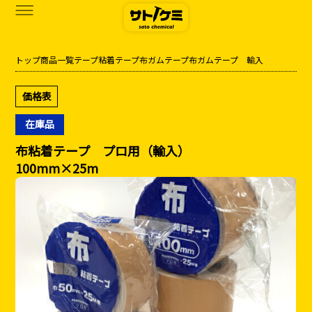
トップ
商品一覧
テープ
粘着テープ
布ガムテープ
布ガムテープ 輸入
商品一覧
価格表
カタログダウンロード
在庫品
サトケミって？
布粘着テープ プロ用（輸入）
100mm×25m
お知らせ
ブログ
お問い合わせ
アクセス