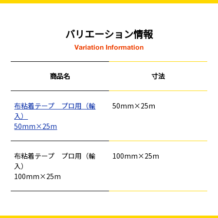
バリエーション情報
Variation Information
商品名
寸法
布粘着テープ プロ用（輸
50mm×25m
入）
50mm×25m
釘
ロープ・チェーン
シート・ネット
ビス
フレコン・袋物
養生・フィルム
ワイヤー・番線
布粘着テープ プロ用（輸
100mm×25m
仮設資材
現場用品・保安用品
建築金物・建築資材
入）
型枠部材
基礎用部材
土木資材
テープ
家、マンションを
塗装工事
100mm×25m
シーリング剤・接着剤・スプレー等
建てる（建築）
基礎工事・
仮説・バリケード
検索