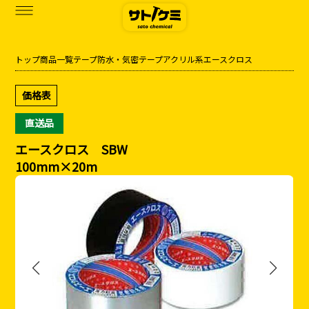
トップ
商品一覧
テープ
防水・気密テープ
アクリル系
エースクロス
商品一覧
価格表
カタログダウンロード
直送品
サトケミって？
エースクロス SBW
100mm×20m
お知らせ
ブログ
お問い合わせ
アクセス