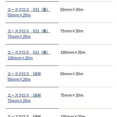
エースクロス 031（黒）
50mm×20m
50mm×20m
エースクロス 031（黒）
75mm×20m
釘
ロープ・チェーン
シート・ネット
ビス
フレコン・袋物
養生・フィルム
ワイヤー・番線
75mm×20m
仮設資材
現場用品・保安用品
建築金物・建築資材
型枠部材
基礎用部材
土木資材
テープ
家、マンションを
塗装工事
シーリング剤・接着剤・スプレー等
エースクロス 031（黒）
100mm×20m
建てる（建築）
100mm×20m
基礎工事・
仮説・バリケード
検索
エースクロス SBW
50mm×20m
コンクリート
を設ける
50mm×20m
（型枠工事）
カタログダウンロード
イベント設置・
災害、台風対策
エースクロス SBW
75mm×20m
バリケード（保安）
・復旧貢献
75mm×20m
季節商材
解体・改修工事
エースクロス SBW
100mm×20m