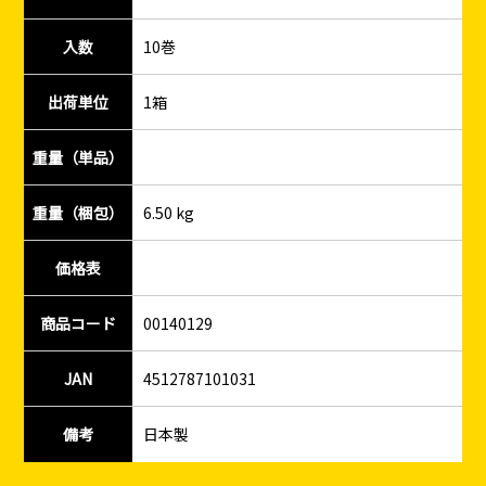
入数
10巻
出荷単位
1箱
重量（単品）
重量（梱包）
6.50 kg
価格表
商品コード
00140129
JAN
4512787101031
備考
日本製