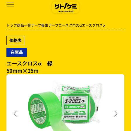
トップ
商品一覧
テープ
養生テープ
エースクロスα
エースクロスα
商品一覧
価格表
カタログダウンロード
在庫品
サトケミって？
エースクロスα 緑
50mm×25m
お知らせ
ブログ
お問い合わせ
アクセス