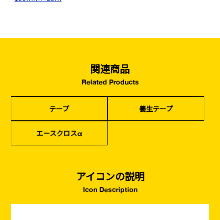
基礎工事・
仮説・バリケード
検索
コンクリート
を設ける
（型枠工事）
カタログダウンロード
イベント設置・
災害、台風対策
関連商品
バリケード（保安）
・復旧貢献
Related Products
季節商材
解体・改修工事
（リサイクル）
テープ
養生テープ
エースクロスα
アイコンの説明
Icon Description