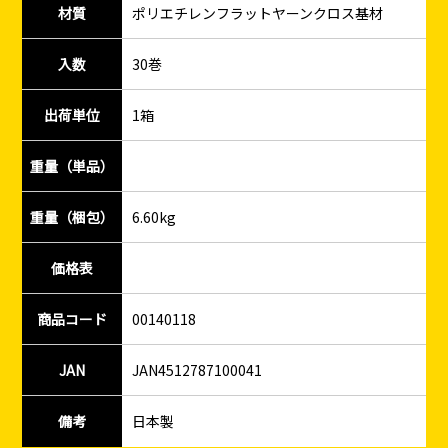
材質
ポリエチレンフラットヤーンクロス基材
入数
30巻
出荷単位
1箱
重量（単品）
重量（梱包）
6.60kg
価格表
商品コード
00140118
JAN
JAN4512787100041
備考
日本製