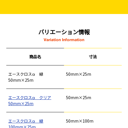
バリエーション情報
Variation Information
商品名
寸法
エースクロスα 緑
50mm×25m
50mm×25m
釘
ロープ・チェーン
シート・ネット
ビス
エースクロスα クリア
50mm×25m
フレコン・袋物
養生・フィルム
ワイヤー・番線
50mm×25m
仮設資材
現場用品・保安用品
建築金物・建築資材
型枠部材
基礎用部材
土木資材
テープ
家、マンションを
塗装工事
シーリング剤・接着剤・スプレー等
エースクロスα 緑
50mm×100m
建てる（建築）
100mm×25m