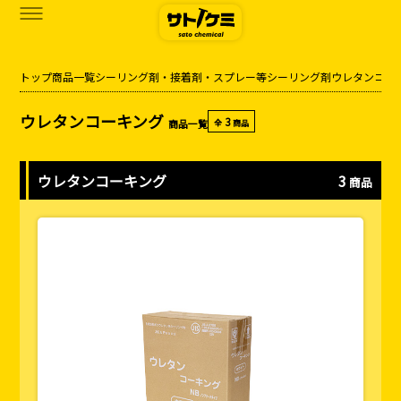
トップ
商品一覧
シーリング剤・接着剤・スプレー等
シーリング剤
ウレタンコー
商品一覧
ウレタンコーキング
3
商品一覧
全
商品
カタログダウンロード
サトケミって？
ウレタンコーキング
3
商品
お知らせ
ブログ
お問い合わせ
アクセス