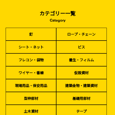
カテゴリー一覧
Category
釘
ロープ・チェーン
シート・ネット
ビス
釘
ロープ・チェーン
フレコン・袋物
養生・フィルム
ワイヤー・番線
仮設資材
現場用品・保安用品
建築金物・建築資材
型枠部材
基礎用部材
土木資材
テープ
シート・ネット
ビス
家、マンションを
塗装工事
シーリング剤・接着剤・スプレー等
建てる（建築）
フレコン・袋物
養生・フィルム
基礎工事・
仮説・バリケード
検索
ワイヤー・番線
仮設資材
コンクリート
を設ける
（型枠工事）
現場用品・保安用品
建築金物・建築資材
カタログダウンロード
イベント設置・
災害、台風対策
バリケード（保安）
・復旧貢献
型枠部材
基礎用部材
季節商材
解体・改修工事
土木資材
テープ