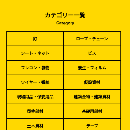
カテゴリー一覧
Category
釘
ロープ・チェーン
シート・ネット
ビス
釘
ロープ・チェーン
フレコン・袋物
養生・フィルム
ワイヤー・番線
仮設資材
現場用品・保安用品
建築金物・建築資材
型枠部材
基礎用部材
土木資材
テープ
シート・ネット
ビス
家、マンションを
塗装工事
シーリング剤・接着剤・スプレー等
建てる（建築）
フレコン・袋物
養生・フィルム
基礎工事・
仮説・バリケード
検索
ワイヤー・番線
仮設資材
コンクリート
を設ける
（型枠工事）
現場用品・保安用品
建築金物・建築資材
カタログダウンロード
イベント設置・
災害、台風対策
バリケード（保安）
・復旧貢献
型枠部材
基礎用部材
季節商材
解体・改修工事
土木資材
テープ