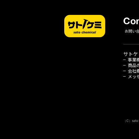
Con
お問い
サトケ
事業
商品
会社
メッ
（C）sato 