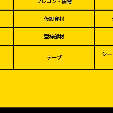
フレコン・袋物
仮設資材
型枠部材
シー
テープ