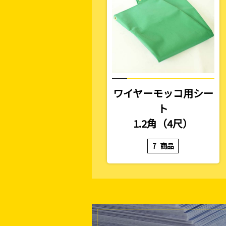
ワイヤーモッコ用シー
ト
1.2角（4尺）
7
商品