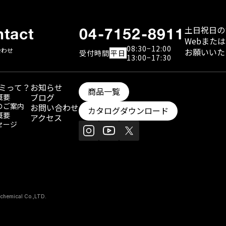
土日祝日の
tact
04-7152-8911
WebまたはFa
08:30−12:00
合わせ
お願いいた
受付
時間
平日
13:00−17:30
ミって？
お知らせ
商品一覧
ブログ
概要
のご案内
お問い合わせ
カタログダウンロード
概要
アクセス
セージ
chemical Co.,LTD.