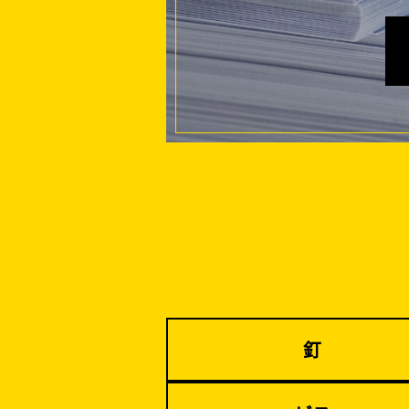
家、マンションを
建てる（建築）
イベント設置・
バリケード（保安）
釘