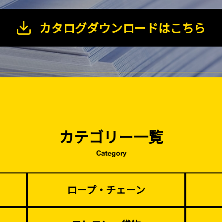
カタログダウンロードはこちら
塗装工事
基礎工事・
コンクリート
（型枠工事）
カテゴリー一覧
災害、台風対策
季節商材
Category
・復旧貢献
ロープ・チェーン