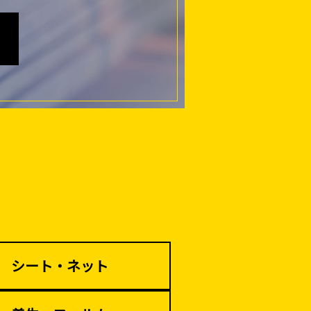
仮説・バリケード
を設ける
解体・改修工事
（リサイクル）
シート・ネット