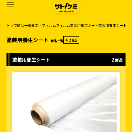
トップ
商品一覧
養生・フィルム
フィルム
塗装用養生シート
塗装用養生シート
商品一覧
塗装用養生シート
2
商品一覧
全
商品
カタログダウンロード
サトケミって？
塗装用養生シート
2
商品
お知らせ
ブログ
お問い合わせ
アクセス