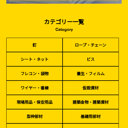
カテゴリー一覧
Category
釘
ロープ・チェーン
シート・ネット
ビス
フレコン・袋物
養生・フィルム
ワイヤー・番線
釘
ロープ・チェーン
仮設資材
現場用品・保安用品
建築金物・建築資材
型枠部材
基礎用部材
土木資材
テープ
家、マンションを
塗装工事
シート・ネット
ビス
シーリング剤・接着剤・スプレー等
建てる（建築）
フレコン・袋物
養生・フィルム
基礎工事・
仮説・バリケード
検索
コンクリート
を設ける
ワイヤー・番線
仮設資材
（型枠工事）
カタログダウンロード
現場用品・保安用品
建築金物・建築資材
イベント設置・
災害、台風対策
バリケード（保安）
・復旧貢献
型枠部材
基礎用部材
季節商材
解体・改修工事