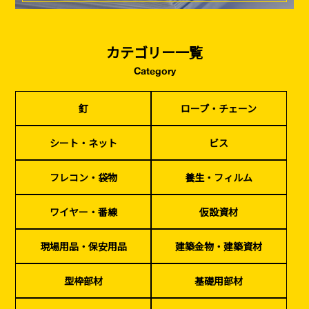
カテゴリー一覧
Category
釘
ロープ・チェーン
シート・ネット
ビス
フレコン・袋物
養生・フィルム
ワイヤー・番線
釘
ロープ・チェーン
仮設資材
現場用品・保安用品
建築金物・建築資材
型枠部材
基礎用部材
土木資材
テープ
家、マンションを
塗装工事
シート・ネット
ビス
シーリング剤・接着剤・スプレー等
建てる（建築）
フレコン・袋物
養生・フィルム
基礎工事・
仮説・バリケード
検索
コンクリート
を設ける
ワイヤー・番線
仮設資材
（型枠工事）
カタログダウンロード
現場用品・保安用品
建築金物・建築資材
イベント設置・
災害、台風対策
バリケード（保安）
・復旧貢献
型枠部材
基礎用部材
季節商材
解体・改修工事