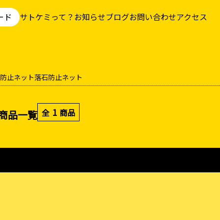
ード
サトケミって？
お知らせ
ブログ
お問い合わせ
アクセス
防止ネット
落石防止ネット
1
全
商品
商品一覧