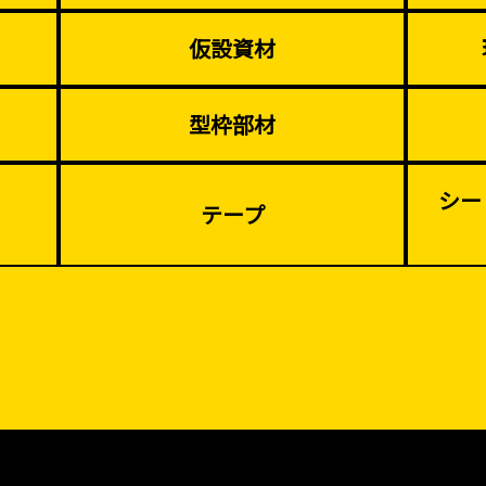
仮設資材
型枠部材
シー
テープ