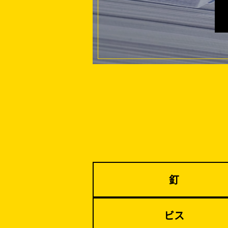
家、マンションを
建てる（建築）
イベント設置・
バリケード（保安）
釘
ビス