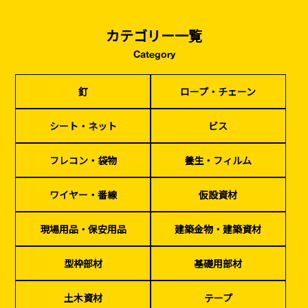
カテゴリー一覧
Category
釘
ロープ・チェーン
シート・ネット
ビス
釘
ロープ・チェーン
フレコン・袋物
養生・フィルム
ワイヤー・番線
仮設資材
現場用品・保安用品
建築金物・建築資材
型枠部材
基礎用部材
土木資材
テープ
シート・ネット
ビス
家、マンションを
塗装工事
シーリング剤・接着剤・スプレー等
建てる（建築）
フレコン・袋物
養生・フィルム
基礎工事・
仮説・バリケード
検索
ワイヤー・番線
仮設資材
コンクリート
を設ける
（型枠工事）
現場用品・保安用品
建築金物・建築資材
カタログダウンロード
イベント設置・
災害、台風対策
バリケード（保安）
・復旧貢献
型枠部材
基礎用部材
季節商材
解体・改修工事
土木資材
テープ