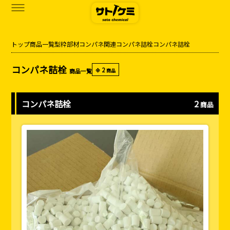
トップ
商品一覧
型枠部材
コンパネ関連
コンパネ詰栓
コンパネ詰栓
商品一覧
コンパネ詰栓
2
商品一覧
全
商品
カタログダウンロード
サトケミって？
コンパネ詰栓
2
商品
お知らせ
ブログ
お問い合わせ
アクセス