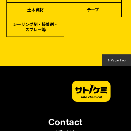
季節商材
解体・改修工事
（リサイクル）
土木資材
テープ
シーリング剤・接着剤・
スプレー等
↑ Page Top
Contact