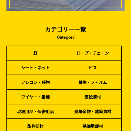
カテゴリー一覧
Category
釘
ロープ・チェーン
シート・ネット
ビス
フレコン・袋物
養生・フィルム
ワイヤー・番線
釘
ロープ・チェーン
仮設資材
現場用品・保安用品
建築金物・建築資材
型枠部材
基礎用部材
土木資材
テープ
家、マンションを
塗装工事
シーリング剤・接着剤・スプレー等
シート・ネット
ビス
建てる（建築）
フレコン・袋物
養生・フィルム
基礎工事・
仮説・バリケード
検索
コンクリート
を設ける
（型枠工事）
ワイヤー・番線
仮設資材
カタログダウンロード
イベント設置・
災害、台風対策
現場用品・保安用品
建築金物・建築資材
バリケード（保安）
・復旧貢献
型枠部材
基礎用部材