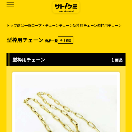
トップ
商品一覧
ロープ・チェーン
チェーン
型枠用チェーン
型枠用チェーン
商品一覧
型枠用チェーン
1
商品一覧
全
商品
カタログダウンロード
サトケミって？
型枠用チェーン
1
商品
お知らせ
ブログ
お問い合わせ
アクセス