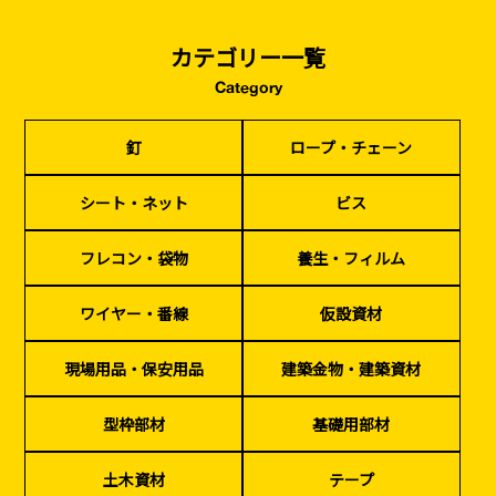
カテゴリー一覧
Category
釘
ロープ・チェーン
シート・ネット
ビス
釘
ロープ・チェーン
フレコン・袋物
養生・フィルム
ワイヤー・番線
仮設資材
現場用品・保安用品
建築金物・建築資材
型枠部材
基礎用部材
土木資材
テープ
シート・ネット
ビス
家、マンションを
塗装工事
シーリング剤・接着剤・スプレー等
建てる（建築）
フレコン・袋物
養生・フィルム
基礎工事・
仮説・バリケード
検索
ワイヤー・番線
仮設資材
コンクリート
を設ける
（型枠工事）
現場用品・保安用品
建築金物・建築資材
カタログダウンロード
イベント設置・
災害、台風対策
バリケード（保安）
・復旧貢献
型枠部材
基礎用部材
季節商材
解体・改修工事
土木資材
テープ