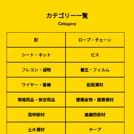
カテゴリー一覧
Category
釘
ロープ・チェーン
シート・ネット
ビス
釘
ロープ・チェーン
フレコン・袋物
養生・フィルム
ワイヤー・番線
仮設資材
現場用品・保安用品
建築金物・建築資材
型枠部材
基礎用部材
土木資材
テープ
シート・ネット
ビス
家、マンションを
塗装工事
シーリング剤・接着剤・スプレー等
建てる（建築）
フレコン・袋物
養生・フィルム
基礎工事・
仮説・バリケード
検索
ワイヤー・番線
仮設資材
コンクリート
を設ける
（型枠工事）
現場用品・保安用品
建築金物・建築資材
カタログダウンロード
イベント設置・
災害、台風対策
バリケード（保安）
・復旧貢献
型枠部材
基礎用部材
季節商材
解体・改修工事
土木資材
テープ