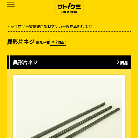
トップ
商品一覧
基礎用部材
アンカー
鉄筋
異形片ネジ
商品一覧
異形片ネジ
2
商品一覧
全
商品
カタログダウンロード
サトケミって？
異形片ネジ
2
商品
お知らせ
ブログ
お問い合わせ
アクセス