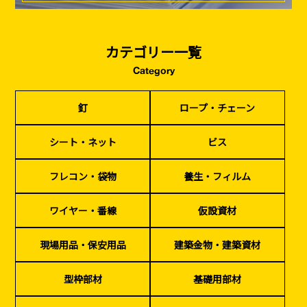
カテゴリー一覧
Category
釘
ロープ・チェーン
シート・ネット
ビス
フレコン・袋物
養生・フィルム
ワイヤー・番線
釘
ロープ・チェーン
仮設資材
現場用品・保安用品
建築金物・建築資材
型枠部材
基礎用部材
土木資材
テープ
家、マンションを
塗装工事
シート・ネット
ビス
シーリング剤・接着剤・スプレー等
建てる（建築）
フレコン・袋物
養生・フィルム
基礎工事・
仮説・バリケード
検索
コンクリート
を設ける
ワイヤー・番線
仮設資材
（型枠工事）
カタログダウンロード
現場用品・保安用品
建築金物・建築資材
イベント設置・
災害、台風対策
バリケード（保安）
・復旧貢献
型枠部材
基礎用部材
季節商材
解体・改修工事