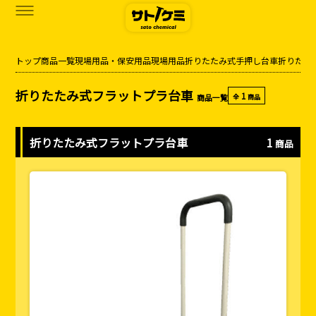
トップ
商品一覧
現場用品・保安用品
現場用品
折りたたみ式手押し台車
折りたた
商品一覧
折りたたみ式フラットプラ台車
1
商品一覧
全
商品
カタログダウンロード
サトケミって？
折りたたみ式フラットプラ台車
1
商品
お知らせ
ブログ
お問い合わせ
アクセス