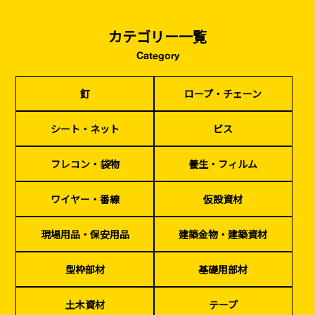
カテゴリー一覧
Category
釘
ロープ・チェーン
シート・ネット
ビス
釘
ロープ・チェーン
フレコン・袋物
養生・フィルム
ワイヤー・番線
仮設資材
現場用品・保安用品
建築金物・建築資材
型枠部材
基礎用部材
土木資材
テープ
シート・ネット
ビス
家、マンションを
塗装工事
シーリング剤・接着剤・スプレー等
建てる（建築）
フレコン・袋物
養生・フィルム
基礎工事・
仮説・バリケード
検索
ワイヤー・番線
仮設資材
コンクリート
を設ける
（型枠工事）
現場用品・保安用品
建築金物・建築資材
カタログダウンロード
イベント設置・
災害、台風対策
バリケード（保安）
・復旧貢献
型枠部材
基礎用部材
季節商材
解体・改修工事
土木資材
テープ