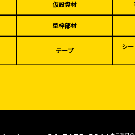
仮設資材
型枠部材
シー
テープ
土日祝日の