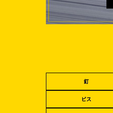
家、マンションを
建てる（建築）
イベント設置・
バリケード（保安）
釘
ビス