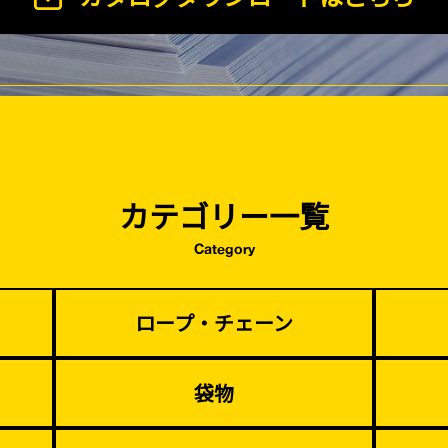
塗装工事
基礎工事・
コンクリート
（型枠工事）
カテゴリー一覧
Category
災害、台風対策
季節商材
・復旧貢献
ロープ・チェーン
袋物