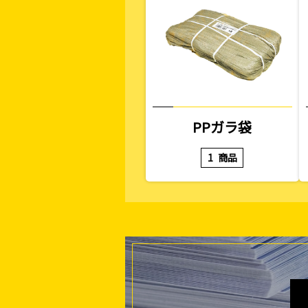
PPガラ袋
1
商品