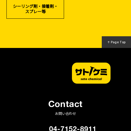
シーリング剤・接着剤・
基礎工事・
仮説・バリケード
検索
スプレー等
コンクリート
を設ける
（型枠工事）
カタログダウンロード
イベント設置・
災害、台風対策
バリケード（保安）
・復旧貢献
↑ Page Top
季節商材
解体・改修工事
（リサイクル）
Contact
お問い合わせ
04-7152-8911