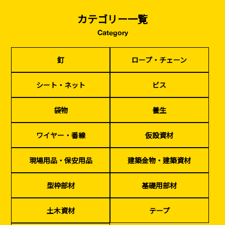
カテゴリー一覧
Category
釘
ロープ・チェーン
シート・ネット
ビス
袋物
養生
ワイヤー・番線
仮設資材
現場用品・保安用品
建築金物・建築資材
釘
ロープ・チェーン
シート・ネット
ビス
袋物
養生
ワイヤー・番線
仮設資材
型枠部材
基礎用部材
現場用品・保安用品
建築金物・建築資材
型枠部材
基礎用部材
土木資材
テープ
家、マンションを
塗装工事
シーリング剤・接着剤・スプレー等
土木資材
テープ
建てる（建築）