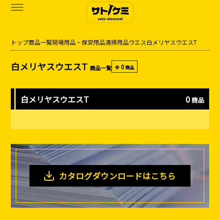
トップ
商品一覧
現場用品・保安用品
清掃用品
ウエス
白メリヤスウエスT
商品一覧
白メリヤスウエスT
0
商品一覧
全
商品
カタログダウンロード
サトケミって？
白メリヤスウエスT
0
商品
お知らせ
ブログ
お問い合わせ
カタログダウンロードはこちら
アクセス