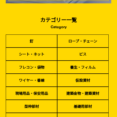
カテゴリー一覧
Category
釘
ロープ・チェーン
シート・ネット
ビス
フレコン・袋物
養生・フィルム
ワイヤー・番線
釘
ロープ・チェーン
仮設資材
現場用品・保安用品
建築金物・建築資材
型枠部材
基礎用部材
土木資材
テープ
家、マンションを
塗装工事
シート・ネット
ビス
シーリング剤・接着剤・スプレー等
建てる（建築）
フレコン・袋物
養生・フィルム
基礎工事・
仮説・バリケード
検索
コンクリート
を設ける
ワイヤー・番線
仮設資材
（型枠工事）
カタログダウンロード
現場用品・保安用品
建築金物・建築資材
イベント設置・
災害、台風対策
バリケード（保安）
・復旧貢献
型枠部材
基礎用部材
季節商材
解体・改修工事