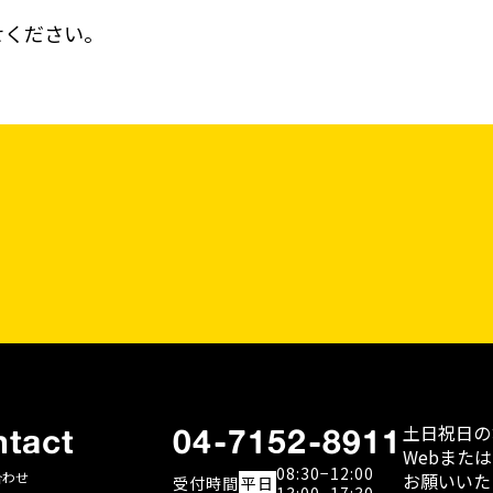
せください。
土日祝日の
tact
04-7152-8911
WebまたはFa
08:30−12:00
合わせ
お願いいた
受付
時間
平日
13:00−17:30