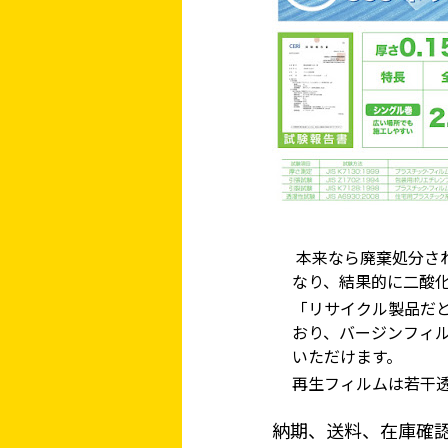
家、マンションを
建てる（建築）
イベント設置・
本来なら廃棄処分さ
バリケード（保安）
なり、結果的に二酸
「リサイクル製品だ
おり、バージンフィ
いただけます。
再生フィルムは若干
納期、送料、在庫確