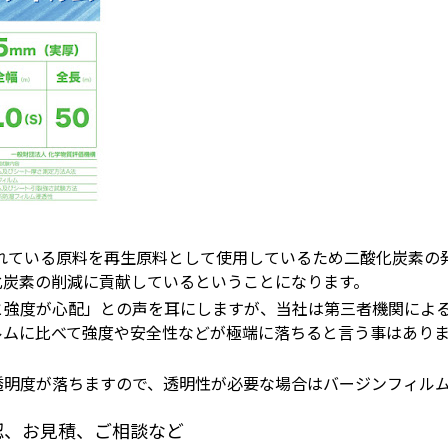
塗装工事
基礎工事・
コンクリート
（型枠工事）
災害、台風対策
季節商材
れている原料を再生原料として使用しているため二酸化炭素の
・復旧貢献
化炭素の削減に貢献しているということになります。
と強度が心配」との声を耳にしますが、当社は第三者機関によ
ルムに比べて強度や安全性などが極端に落ちると言う事はあり
透明度が落ちますので、透明性が必要な場合はバージンフィル
認、お見積、ご相談など