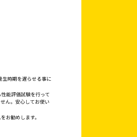
仮説・バリケード
を設ける
解体・改修工事
発生時期を遅らせる事に
（リサイクル）
る性能評価試験を行って
ません。安心してお使い
ムをお勧めします。