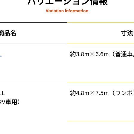
バリエーション情報
Variation Information
商品名
寸法
L
約3.8m×6.6m（普通
塗装工事
基礎工事・
L
約4.8m×7.5m（ワン
コンクリート
RV車用）
（型枠工事）
災害、台風対策
季節商材