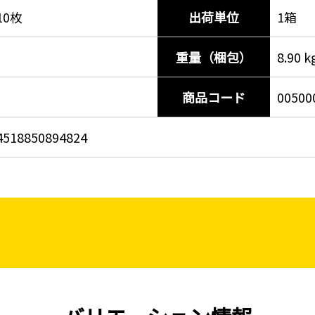
10枚
出荷単位
1箱
重量（梱包）
8.90 k
商品コード
00500
4518850894824
-