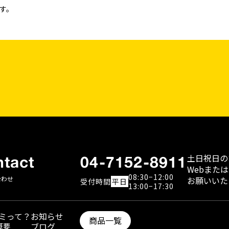
す。
土日祝日の
tact
04-7152-8911
WebまたはFa
08:30−12:00
合わせ
お願いいた
受付
時間
平日
13:00−17:30
ミって？
お知らせ
商品一覧
ブログ
概要