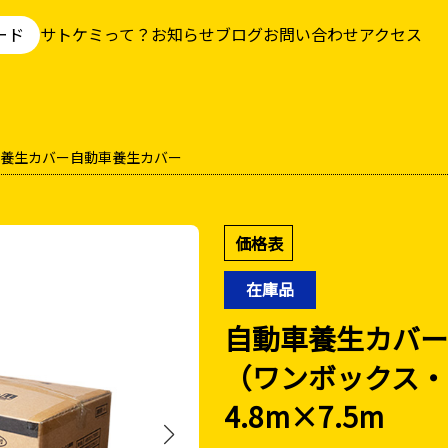
ード
サトケミって？
お知らせ
ブログ
お問い合わせ
アクセス
養生カバー
自動車養生カバー
価格表
在庫品
自動車養生カバー
（ワンボックス・
4.8m×7.5m