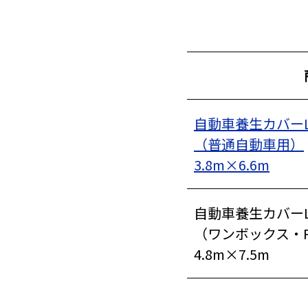
自動車養生カバー
（普通自動車用）
3.8m×6.6m
家、マンションを
自動車養生カバーL
建てる（建築）
（ワンボックス・
4.8m×7.5m
イベント設置・