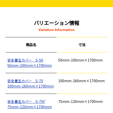
バリエーション情報
Variation Information
商品名
寸法
安全養生カバー S-50
50mm-100mm×1700mm
50mm-100mm×1700mm
安全養生カバー S-70
100mm-160mm×1700mm
100mm-160mm×1700mm
安全養生カバー S-75F
75mm-120mm×1700mm
釘
ロープ・チェーン
シート・ネット
ビス
フレコン・袋物
養生・フィルム
ワイヤー・番線
75mm-120mm×1700mm
仮設資材
現場用品・保安用品
建築金物・建築資材