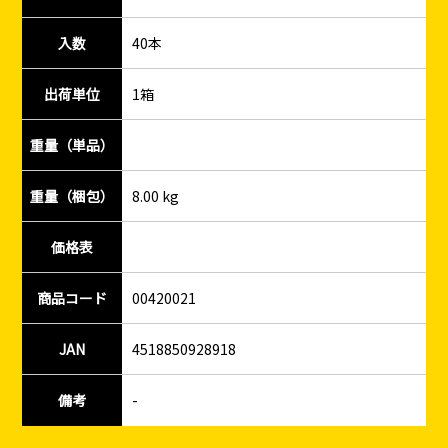
入数
40本
出荷単位
1箱
重量（単品）
重量（梱包）
8.00 kg
価格表
商品コード
00420021
JAN
4518850928918
備考
-