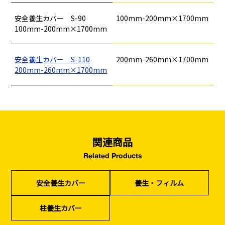
型枠部材
基礎用部材
土木資材
テープ
家、マンションを
塗装工事
シーリング剤・接着剤・スプレー等
安全養生カバー S-90
100mm-200mm×1700mm
建てる（建築）
100mm-200mm×1700mm
基礎工事・
仮説・バリケード
検索
安全養生カバー S-110
200mm-260mm×1700mm
コンクリート
を設ける
200mm-260mm×1700mm
（型枠工事）
カタログダウンロード
イベント設置・
災害、台風対策
バリケード（保安）
・復旧貢献
季節商材
解体・改修工事
関連商品
（リサイクル）
Related Products
安全養生カバー
養生・フィルム
柱養生カバー