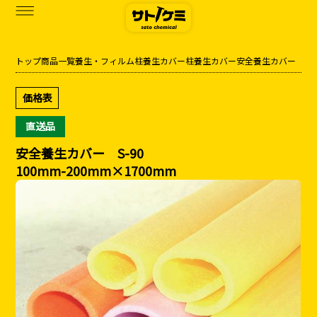
トップ
商品一覧
養生・フィルム
柱養生カバー
柱養生カバー
安全養生カバー
商品一覧
価格表
カタログダウンロード
直送品
サトケミって？
安全養生カバー S-90
100mm-200mm×1700mm
お知らせ
ブログ
お問い合わせ
アクセス