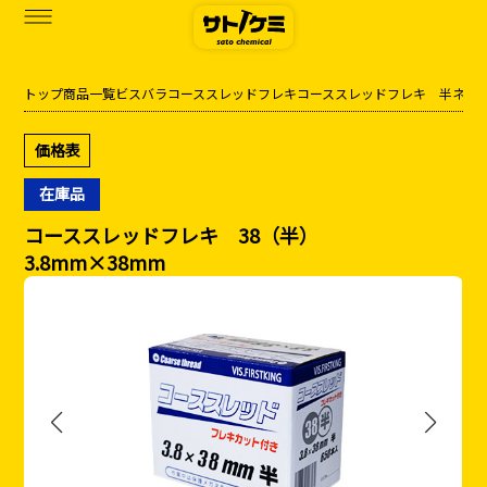
トップ
商品一覧
ビス
バラ
コーススレッドフレキ
コーススレッドフレキ 半ネジ
商品一覧
価格表
カタログダウンロード
在庫品
サトケミって？
コーススレッドフレキ 38（半）
3.8mm×38mm
お知らせ
ブログ
お問い合わせ
アクセス