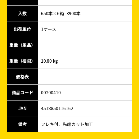
入数
650本×6箱=3900本
出荷単位
1ケース
重量（単品）
重量（梱包）
10.80 kg
価格表
商品コード
00200410
JAN
4518850116162
備考
フレキ付、先端カット加工