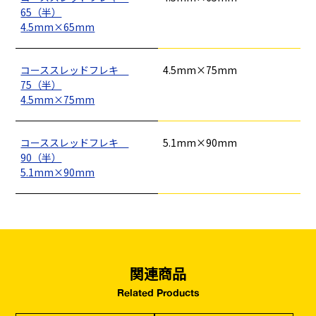
釘
ロープ・チェーン
シート・ネット
ビス
65（半）
フレコン・袋物
養生・フィルム
ワイヤー・番線
4.5mm×65mm
仮設資材
現場用品・保安用品
建築金物・建築資材
型枠部材
基礎用部材
土木資材
テープ
家、マンションを
塗装工事
シーリング剤・接着剤・スプレー等
コーススレッドフレキ
4.5mm×75mm
建てる（建築）
75（半）
4.5mm×75mm
基礎工事・
仮説・バリケード
検索
コンクリート
を設ける
（型枠工事）
コーススレッドフレキ
5.1mm×90mm
90（半）
カタログダウンロード
5.1mm×90mm
イベント設置・
災害、台風対策
バリケード（保安）
・復旧貢献
季節商材
解体・改修工事
（リサイクル）
関連商品
Related Products