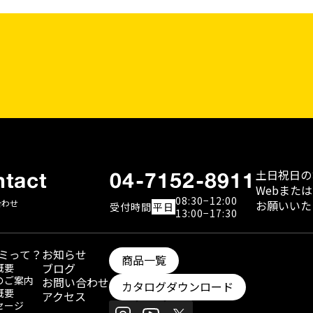
土日祝日の
tact
04-7152-8911
WebまたはFa
08:30−12:00
合わせ
お願いいた
受付
時間
平日
13:00−17:30
ミって？
お知らせ
商品一覧
ブログ
概要
のご案内
お問い合わせ
カタログダウンロード
概要
アクセス
セージ