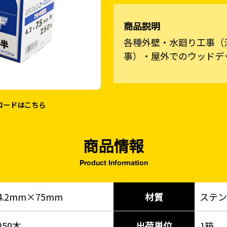
商品説明
各種外壁・水廻り工事（
事）・屋外でのウッドデ
ロードはこちら
商品情報
Product Information
4.2mm×75mm
材質
ステン
250本
出荷単位
1箱