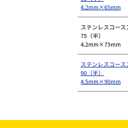
4.2mm×65mm
家、マンションを
建てる（建築）
ステンレスコース
75（半）
4.2mm×75mm
イベント設置・
バリケード（保安）
ステンレスコース
90（半）
4.5mm×90mm