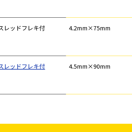
塗装工事
基礎工事・
コンクリート
（型枠工事）
スレッドフレキ付
4.2mm×75mm
災害、台風対策
季節商材
・復旧貢献
スレッドフレキ付
4.5mm×90mm