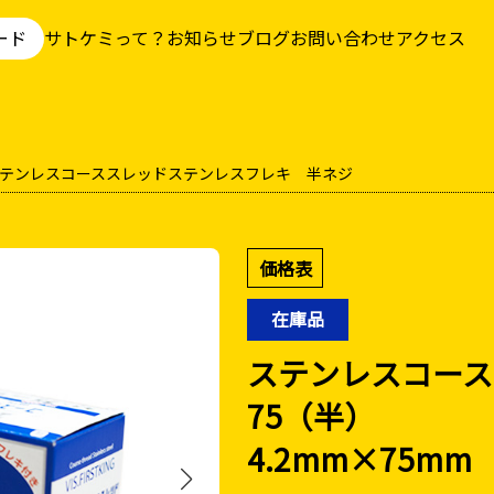
ード
サトケミって？
お知らせ
ブログ
お問い合わせ
アクセス
テンレス
コーススレッドステンレスフレキ 半ネジ
価格表
在庫品
ステンレスコース
75（半）
4.2mm×75mm