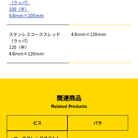
（ラッパ）
バリケード（保安）
・復旧貢献
100（半）
4.8mm×100mm
季節商材
解体・改修工事
（リサイクル）
ステンレスコーススレッド
4.8mm×120mm
（ラッパ）
120（半）
4.8mm×120mm
関連商品
Related Products
ビス
バラ