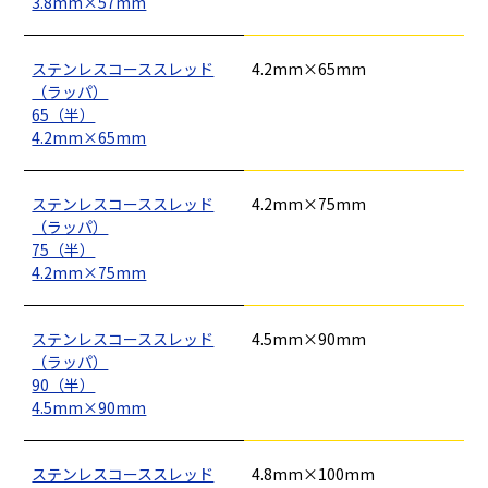
3.8mm×57mm
ステンレスコーススレッド
4.2mm×65mm
（ラッパ）
65（半）
4.2mm×65mm
ステンレスコーススレッド
4.2mm×75mm
釘
ロープ・チェーン
シート・ネット
ビス
（ラッパ）
フレコン・袋物
養生・フィルム
ワイヤー・番線
75（半）
仮設資材
現場用品・保安用品
建築金物・建築資材
4.2mm×75mm
型枠部材
基礎用部材
土木資材
テープ
家、マンションを
塗装工事
シーリング剤・接着剤・スプレー等
建てる（建築）
ステンレスコーススレッド
4.5mm×90mm
（ラッパ）
基礎工事・
仮説・バリケード
検索
90（半）
コンクリート
を設ける
4.5mm×90mm
（型枠工事）
カタログダウンロード
ステンレスコーススレッド
4.8mm×100mm
イベント設置・
災害、台風対策