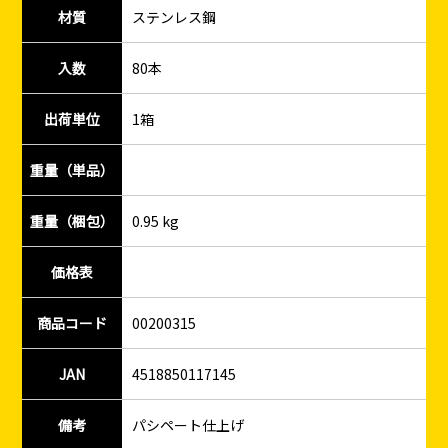
材質
ステンレス鋼
入数
80本
出荷単位
1箱
重量（単品）
重量（梱包）
0.95 kg
価格表
商品コード
00200315
JAN
4518850117145
備考
パシペート仕上げ