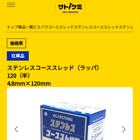
トップ
商品一覧
ビス
バラ
コーススレッドステンレス
コーススレッドステンレス
商品一覧
価格表
カタログダウンロード
在庫品
サトケミって？
ステンレスコーススレッド（ラッパ）
120（半）
お知らせ
4.8mm×120mm
ブログ
お問い合わせ
アクセス