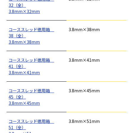
32（全）
3.8mm×32mm
コーススレッド徳用箱
3.8mm×38mm
38（全）
3.8mm×38mm
コーススレッド徳用箱
3.8mm×41mm
41（全）
3.8mm×41mm
コーススレッド徳用箱
3.8mm×45mm
釘
ロープ・チェーン
シート・ネット
ビス
45（全）
フレコン・袋物
養生・フィルム
ワイヤー・番線
3.8mm×45mm
仮設資材
現場用品・保安用品
建築金物・建築資材
型枠部材
基礎用部材
土木資材
テープ
家、マンションを
塗装工事
シーリング剤・接着剤・スプレー等
コーススレッド徳用箱
3.8mm×51mm
建てる（建築）
51（全）