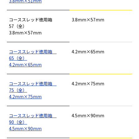
3.8mm×51mm
基礎工事・
仮説・バリケード
検索
コンクリート
を設ける
（型枠工事）
コーススレッド徳用箱
3.8mm×57mm
カタログダウンロード
57（全）
イベント設置・
災害、台風対策
3.8mm×57mm
バリケード（保安）
・復旧貢献
コーススレッド徳用箱
4.2mm×65mm
季節商材
解体・改修工事
65（全）
（リサイクル）
4.2mm×65mm
コーススレッド徳用箱
4.2mm×75mm
75（全）
4.2mm×75mm
コーススレッド徳用箱
4.5mm×90mm
90（全）
4.5mm×90mm