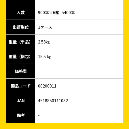
入数
900本×6箱=5400本
出荷単位
1ケース
重量（単品）
2.58㎏
重量（梱包）
15.5 kg
価格表
商品コード
00200011
JAN
4518850111082
備考
-