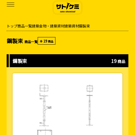
トップ
商品一覧
建築金物・建築資材
建築資材
鋼製束
商品一覧
鋼製束
19
商品一覧
全
商品
カタログダウンロード
サトケミって？
鋼製束
19
商品
お知らせ
ブログ
お問い合わせ
アクセス