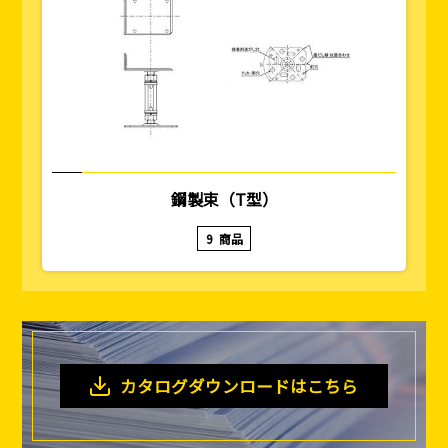
鋼製束（T型）
9
商品
釘
ロープ・チェーン
シート・ネット
ビス
フレコン・袋物
養生・フィルム
ワイヤー・番線
カタログダウンロードはこちら
仮設資材
現場用品・保安用品
建築金物・建築資材
型枠部材
基礎用部材
土木資材
テープ
家、マンションを
塗装工事
シーリング剤・接着剤・スプレー等
建てる（建築）