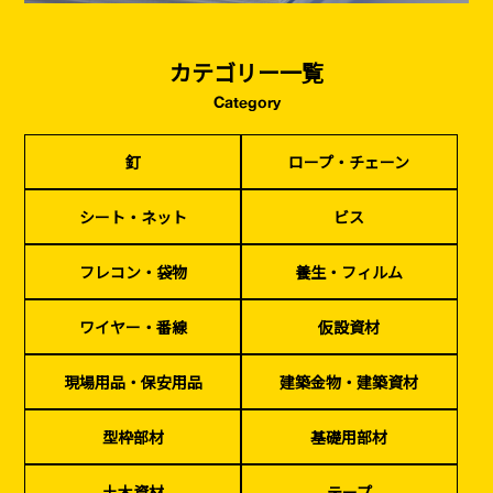
基礎工事・
仮説・バリケード
検索
カテゴリー一覧
コンクリート
を設ける
（型枠工事）
Category
カタログダウンロード
イベント設置・
災害、台風対策
釘
ロープ・チェーン
バリケード（保安）
・復旧貢献
シート・ネット
ビス
季節商材
解体・改修工事
（リサイクル）
フレコン・袋物
養生・フィルム
ワイヤー・番線
仮設資材
現場用品・保安用品
建築金物・建築資材
型枠部材
基礎用部材
土木資材
テープ