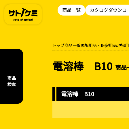
商品一覧
カタログダウンロ
トップ
商品一覧
現場用品・保安用品
現場用
電溶棒 B10
商品
商品
検索
電溶棒 B10