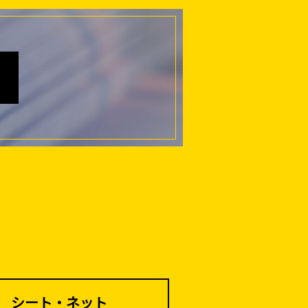
仮説・バリケード
シート・ネット
を設ける