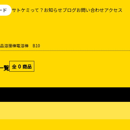
ード
サトケミって？
お知らせ
ブログ
お問い合わせ
アクセス
品
溶接棒
電溶棒 B10
0
全
商品
一覧