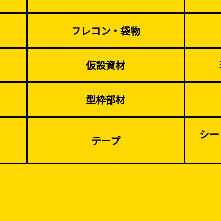
（型枠工事）
フレコン・袋物
災害、台風対策
季節商材
仮設資材
・復旧貢献
型枠部材
シー
テープ