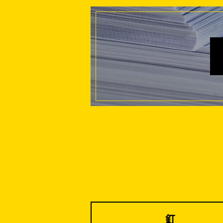
家、マンションを
釘
建てる（建築）