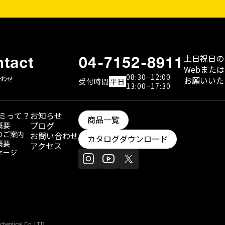
土日祝日の
tact
04-7152-8911
WebまたはFa
08:30−12:00
合わせ
お願いいた
受付
時間
平日
13:00−17:30
ミって？
お知らせ
商品一覧
ブログ
概要
のご案内
お問い合わせ
カタログダウンロード
概要
アクセス
セージ
chemical Co.,LTD.