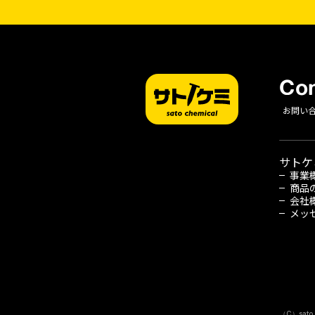
Con
お問い
サトケ
事業
商品
会社
メッ
（C）sato 