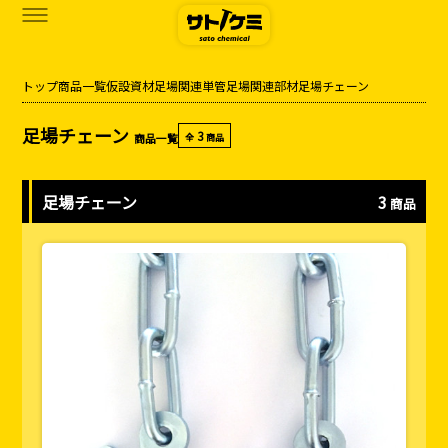
トップ
商品一覧
仮設資材
足場関連
単管足場関連部材
足場チェーン
商品一覧
足場チェーン
3
商品一覧
全
商品
カタログダウンロード
サトケミって？
足場チェーン
3
商品
お知らせ
ブログ
お問い合わせ
アクセス