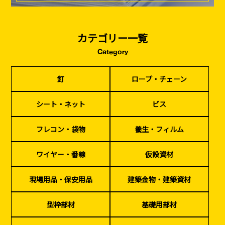
カテゴリー一覧
Category
釘
ロープ・チェーン
シート・ネット
ビス
フレコン・袋物
養生・フィルム
ワイヤー・番線
釘
ロープ・チェーン
仮設資材
現場用品・保安用品
建築金物・建築資材
型枠部材
基礎用部材
土木資材
テープ
家、マンションを
塗装工事
シート・ネット
ビス
シーリング剤・接着剤・スプレー等
建てる（建築）
フレコン・袋物
養生・フィルム
基礎工事・
仮説・バリケード
検索
コンクリート
を設ける
ワイヤー・番線
仮設資材
（型枠工事）
カタログダウンロード
現場用品・保安用品
建築金物・建築資材
イベント設置・
災害、台風対策
バリケード（保安）
・復旧貢献
型枠部材
基礎用部材
季節商材
解体・改修工事